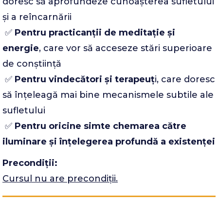
doresc să aprofundeze cunoașterea sufletului
și a reîncarnării
✅
Pentru practicanții de meditație și
energie
, care vor să acceseze stări superioare
de conștiință
✅
Pentru vindecători și terapeuț
i, care doresc
să înțeleagă mai bine mecanismele subtile ale
sufletului
✅
Pentru oricine simte chemarea către
iluminare și înțelegerea profundă a existenței
Precondiții:
Cursul nu are precondiții.