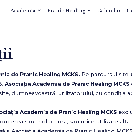
Academia
Pranic Healing
Calendar
C
ii
mia de Pranic Healing MCKS.
Pe parcursul site-ul
S
.
Asociația Academia de Pranic Healing MCKS
site, dumneavoastră, utilizatorului, cu condiția ac
ociația Academia de Pranic Healing MCKS
excl
producerea sau traducerea, sau orice utilizare al
esă a Asociația Academia de Pranic Healing MCKS