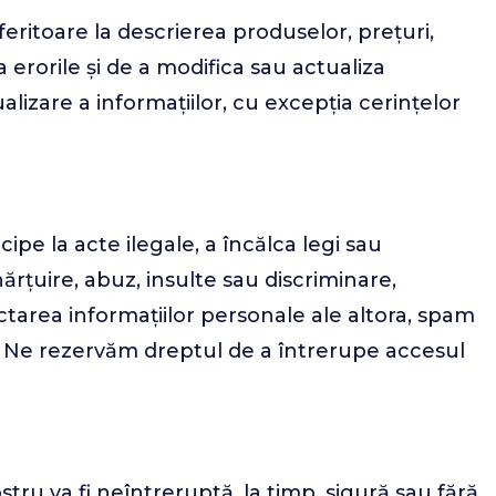
eferitoare la descrierea produselor, prețuri,
 erorile și de a modifica sau actualiza
alizare a informațiilor, cu excepția cerințelor
icipe la acte ilegale, a încălca legi sau
ărțuire, abuz, insulte sau discriminare,
ectarea informațiilor personale ale altora, spam
ui. Ne rezervăm dreptul de a întrerupe accesul
ru va fi neîntreruptă, la timp, sigură sau fără