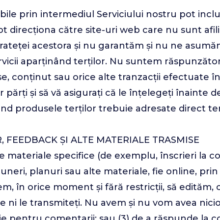
bile prin intermediul Serviciului nostru pot incl
pot direcționa către site-uri web care nu sunt af
rateței acestora și nu garantăm și nu ne asumă
rvicii aparținând terților. Nu suntem răspunzăto
rse, conținut sau orice alte tranzacții efectuate î
lor părți și să vă asigurați că le înțelegeți înainte
ind produsele terților trebuie adresate direct ter
, FEEDBACK ȘI ALTE MATERIALE TRASMISE
e materiale specifice (de exemplu, înscrieri la co
opuneri, planuri sau alte materiale, fie online, pr
m, în orice moment și fără restricții, să edităm,
 ni le transmiteți. Nu avem și nu vom avea nicio 
ție pentru comentarii; sau (3) de a răspunde la 