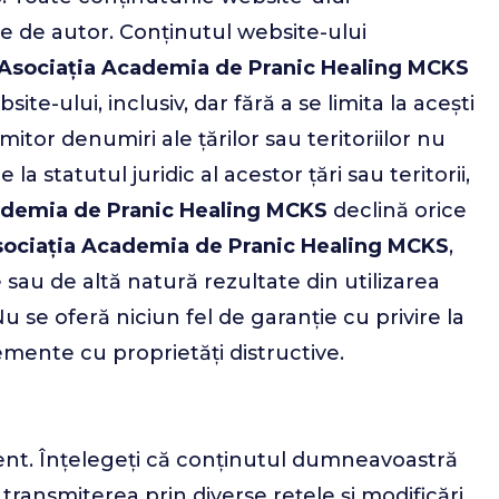
ile de autor. Conținutul website-ului
Asociația Academia de Pranic Healing MCKS
e-ului, inclusiv, dar fără a se limita la acești
mitor denumiri ale țărilor sau teritoriilor nu
e la statutul juridic al acestor țări sau teritorii,
ademia de Pranic Healing MCKS
declină orice
ociația Academia de Pranic Healing MCKS
,
 sau de altă natură rezultate din utilizarea
u se oferă niciun fel de garanție cu privire la
emente cu proprietăți distructive.
ment. Înțelegeți că conținutul dumneavoastră
 transmiterea prin diverse rețele și modificări