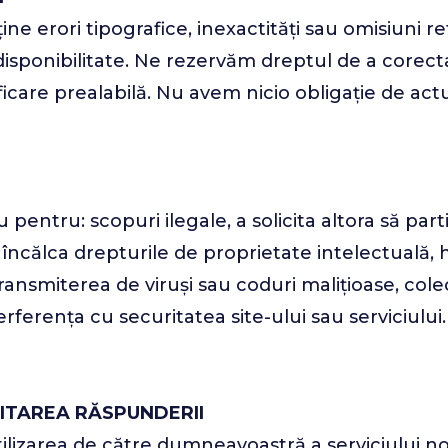
ine erori tipografice, inexactități sau omisiuni r
 disponibilitate. Ne rezervăm dreptul de a corecta
icare prealabilă. Nu avem nicio obligație de actu
u pentru: scopuri ilegale, a solicita altora să part
 încălca drepturile de proprietate intelectuală, h
transmiterea de viruși sau coduri malițioase, col
erferența cu securitatea site-ului sau serviciul
MITAREA RĂSPUNDERII
izarea de către dumneavoastră a serviciului nost