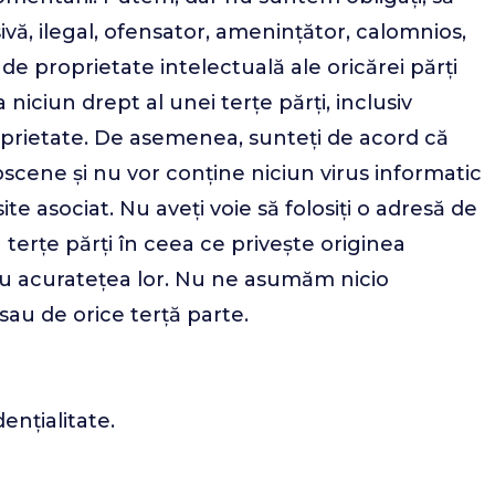
vă, ilegal, ofensator, amenințător, calomnios,
de proprietate intelectuală ale oricărei părți
iciun drept al unei terțe părți, inclusiv
roprietate. De asemenea, sunteți de acord că
cene și nu vor conține niciun virus informatic
te asociat. Nu aveți voie să folosiți o adresă de
u terțe părți în ceea ce privește originea
tru acuratețea lor. Nu ne asumăm nicio
au de orice terță parte.
ențialitate.