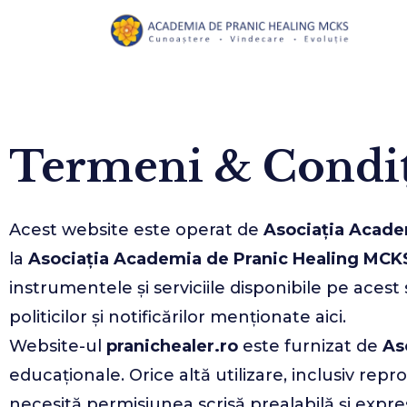
Termeni & Condiț
Acest website este operat de
Asociația Acade
la
Asociația Academia de Pranic Healing MCK
instrumentele și serviciile disponibile pe acest 
politicilor și notificărilor menționate aici.
Website-ul
pranichealer.ro
este furnizat de
As
educaționale. Orice altă utilizare, inclusiv re
necesită permisiunea scrisă prealabilă și expr