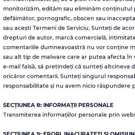
monitorizăm, edităm sau eliminăm conținutul pe 
defăimător, pornografic, obscen sau inacceptabil
sau acești Termeni de Serviciu. Sunteți de acor
drepturi de autor, marcă comercială, intimitat
comentariile dumneavoastră nu vor conține mat
sau alt tip de malware care ar putea afecta în vr
e-mail falsă, să pretindeți că sunteți altcineva
oricăror comentarii. Sunteți singurul responsa
responsabilitate și nu avem nicio răspundere 
SECȚIUNEA 8: INFORMAȚII PERSONALE
Transmiterea informațiilor personale prin webs
SECȚIUNEA 9: ERORI, INACURATEȚI ȘI OMISIUN