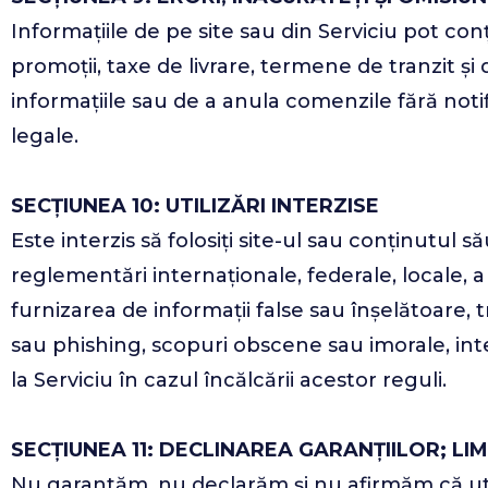
Informațiile de pe site sau din Serviciu pot conț
promoții, taxe de livrare, termene de tranzit și
informațiile sau de a anula comenzile fără notif
legale.
SECȚIUNEA 10: UTILIZĂRI INTERZISE
Este interzis să folosiți site-ul sau conținutul să
reglementări internaționale, federale, locale, a
furnizarea de informații false sau înșelătoare, 
sau phishing, scopuri obscene sau imorale, int
la Serviciu în cazul încălcării acestor reguli.
SECȚIUNEA 11: DECLINAREA GARANȚIILOR; LI
Nu garantăm, nu declarăm și nu afirmăm că util