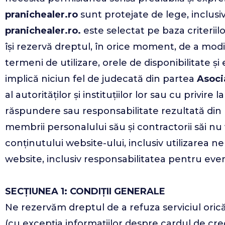
pranichealer.ro
sunt protejate de lege, inclusiv
pranichealer.ro.
este selectat pe baza criteriilor
își rezervă dreptul, în orice moment, de a modifi
termeni de utilizare, orele de disponibilitate și
implică niciun fel de judecată din partea
Asoci
al autorităților și instituțiilor lor sau cu privire
răspundere sau responsabilitate rezultată din u
membrii personalului său și contractorii săi nu
conținutului website-ului, inclusiv utilizarea ne
website, inclusiv responsabilitatea pentru event
SECȚIUNEA 1: CONDIȚII GENERALE
Ne rezervăm dreptul de a refuza serviciul ori
(cu excepția informațiilor despre cardul de cred