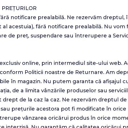
I PREȚURILOR
fără notificare prealabilă. Ne rezervăm dreptul,
t al acestuia), fără notificare prealabilă. Nu vo
are de preț, suspendare sau întrerupere a Servici
exclusiv online, prin intermediul site-ului web. 
 conform Politicii noastre de Returnare. Am depu
nibile în magazin. Nu putem garanta că afișajul 
ia, de a limita vânzările produselor sau servici
 drept de la caz la caz. Ne rezervăm dreptul de a
sau prețurile acestora pot fi modificate în orice 
ntrerupe vânzarea oricărui produs în orice mome
e interzisă. Nu garantăm că calitatea oricărui pr