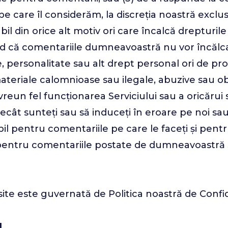
care îl considerăm, la discreția noastră exclusi
 din orice alt motiv ori care încalcă drepturile 
d că comentariile dumneavoastră nu vor încălca n
e, personalitate sau alt drept personal ori de p
eriale calomnioase sau ilegale, abuzive sau obs
eun fel funcționarea Serviciului sau a oricărui si
 decât sunteți sau să induceți în eroare pe noi sa
bil pentru comentariile pe care le faceți și pen
pentru comentariile postate de dumneavoastră s
ite este guvernată de Politica noastră de Confid
I