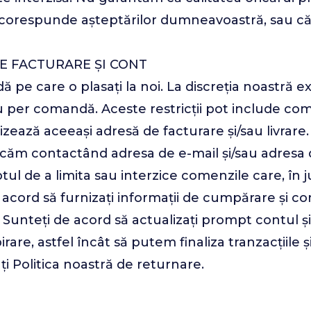
orespunde așteptărilor dumneavoastră, sau că ev
E FACTURARE ȘI CONT
e care o plasați la noi. La discreția noastră ex
 per comandă. Aceste restricții pot include come
izează aceeași adresă de facturare și/sau livrare
ăm contactând adresa de e-mail și/sau adresa d
 de a limita sau interzice comenzile care, în ju
de acord să furnizați informații de cumpărare și 
Sunteți de acord să actualizați prompt contul și c
irare, astfel încât să putem finaliza tranzacțiil
i Politica noastră de returnare.