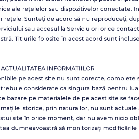
ce ale rețelelor sau dispozitivelor conectate. I
rețele. Sunteți de acord să nu reproduceți, duplic
erviciului sau accesul la Serviciu ori orice contact
tră. Titlurile folosite în acest acord sunt inclu
 ACTUALITATEA INFORMAȚIILOR
nibile pe acest site nu sunt corecte, complete s
 trebuie considerate ca singura bază pentru luare
e bazare pe materialele de pe acest site se fac
mațiile istorice, prin natura lor, nu sunt actuale
ui site în orice moment, dar nu avem nicio oblig
atea dumneavoastră să monitorizați modificările 