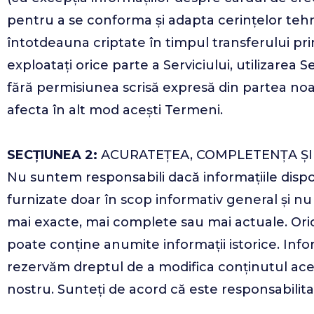
pentru a se conforma și adapta cerințelor tehni
întotdeauna criptate în timpul transferului prin 
exploatați orice parte a Serviciului, utilizarea S
fără permisiunea scrisă expresă din partea noas
afecta în alt mod acești Termeni.
SECȚIUNEA 2:
ACURATEȚEA, COMPLETENȚA ȘI
Nu suntem responsabili dacă informațiile dispo
furnizate doar în scop informativ general și nu
mai exacte, mai complete sau mai actuale. Oric
poate conține anumite informații istorice. Infor
rezervăm dreptul de a modifica conținutul acest
nostru. Sunteți de acord că este responsabilit