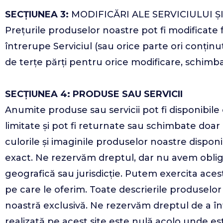
SECȚIUNEA 3:
MODIFICĂRI ALE SERVICIULUI Ș
Prețurile produselor noastre pot fi modificate 
întrerupe Serviciul (sau orice parte ori conținu
de terțe părți pentru orice modificare, schimb
SECȚIUNEA 4: PRODUSE SAU SERVICII
Anumite produse sau servicii pot fi disponibile 
limitate și pot fi returnate sau schimbate doar
culorile și imaginile produselor noastre dispo
exact. Ne rezervăm dreptul, dar nu avem obligaț
geografică sau jurisdicție. Putem exercita acest
pe care le oferim. Toate descrierile produselor 
noastră exclusivă. Ne rezervăm dreptul de a î
realizată pe acest site este nulă acolo unde est