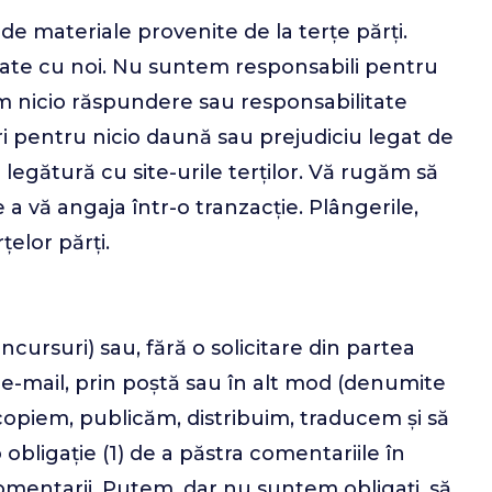
ude materiale provenite de la terțe părți.
iliate cu noi. Nu suntem responsabili pentru
m nicio răspundere sau responsabilitate
ri pentru nicio daună sau prejudiciu legat de
n legătură cu site-urile terților. Vă rugăm să
 de a vă angaja într-o tranzacție. Plângerile,
țelor părți.
ncursuri) sau, fără o solicitare din partea
in e-mail, prin poștă sau în alt mod (denumite
 copiem, publicăm, distribuim, traducem și să
obligație (1) de a păstra comentariile în
comentarii. Putem, dar nu suntem obligați, să