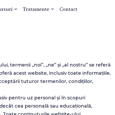
ursuri
Tratamente
Contact
ui, termenii „noi”, „ne” și „al nostru” se referă
oferă acest website, inclusiv toate informațiile,
ceptării tuturor termenilor, condițiilor,
usiv pentru uz personal și în scopuri
ta decât cea personală sau educațională,
.
Toate conținuturile website-ului