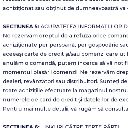
achiziționat sau obținut de dumneavoastră va c
SECȚIUNEA 5:
ACURATEȚEA INFORMAȚIILOR D
Ne rezervăm dreptul de a refuza orice comandă p
achiziționate per persoană, per gospodărie sau
aceeași carte de credit și/sau comenzi care util
anulăm o comandă, putem încerca să vă notific
momentul plasării comenzii. Ne rezervăm dreptul
dealeri, revânzători sau distribuitori. Sunteți 
toate achizițiile efectuate la magazinul nostru. 
numerele de card de credit și datele lor de exp
Pentru mai multe detalii, vă rugăm să consultaț
SECȚIUNEA 6:
LINKURI CĂTRE TERȚE PĂRȚI