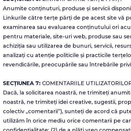
Anumite conținuturi, produse și servicii disponi
Linkurile către terțe părți de pe acest site vă 
examinarea sau evaluarea conținutului ori acu
pentru materiale, site-uri web, produse sau se
achiziția sau utilizarea de bunuri, servicii, resu
analizați cu atenție politicile și practicile terțe
revendicările, preocupările sau întrebările priv
SECȚIUNEA 7:
COMENTARIILE UTILIZATORILOR
Dacă, la solicitarea noastră, ne trimiteți anumit
noastră, ne trimiteți idei creative, sugestii, pr
colectiv „comentarii”), sunteți de acord că pute
utilizăm în orice mediu orice comentarii pe care
confidențialitate; (2) de a plăti vreo compensa