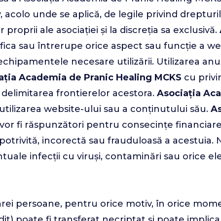
, acolo unde se aplică, de legile privind dreptur
 proprii ale asociației și la discreția sa exclusivă.
ca sau întrerupe orice aspect sau funcție a websit
 echipamentele necesare utilizării. Utilizarea anu
ația Academia de Pranic Healing MCKS
cu privir
 la delimitarea frontierelor acestora.
Asociația Ac
tilizarea website-ului sau a conținutului său.
As
 vor fi răspunzători pentru consecințe financiare
potrivită, incorectă sau frauduloasă a acestuia. N
uale infecții cu viruși, contaminări sau orice el
cărei persoane, pentru orice motiv, în orice mo
it) poate fi transferat necriptat și poate implica