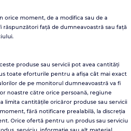
 în orice moment, de a modifica sau de a
m fi răspunzători față de dumneavoastră sau față
ului.
Aceste produse sau servicii pot avea cantități
s toate eforturile pentru a afișa cât mai exact
culorilor de pe monitorul dumneavoastră va fi
ilor noastre către orice persoană, regiune
 limita cantitățile oricăror produse sau servicii
moment, fără notificare prealabilă, la discreția
nt. Orice ofertă pentru un produs sau serviciu
odus, serviciu, informație sau alt material