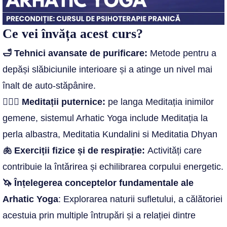
Ce vei învăța acest curs?
🛁 Tehnici avansate de purificare:
Metode pentru a
depăși slăbiciunile interioare și a atinge un nivel mai
înalt de auto-stăpânire.
🧘🏻‍♂️ Meditații puternice:
pe langa Meditația inimilor
gemene, sistemul Arhatic Yoga include Meditația la
perla albastra, Meditatia Kundalini si Meditatia Dhyan
🫁 Exerciții fizice și de respirație:
Activități care
contribuie la întărirea și echilibrarea corpului energetic.
🦄 Înțelegerea conceptelor fundamentale ale
Arhatic Yoga
: Explorarea naturii sufletului, a călătoriei
acestuia prin multiple întrupări și a relației dintre