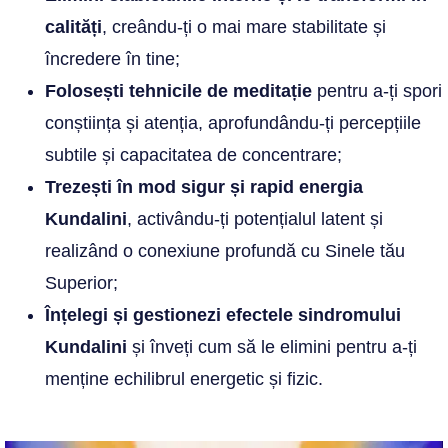
calități
, creându-ți o mai mare stabilitate și
încredere în tine;
Folosești tehnicile de meditație
pentru a-ți spori
conștiința și atenția, aprofundându-ți percepțiile
subtile și capacitatea de concentrare;
Trezești în mod sigur și rapid energia
Kundalini
, activându-ți potențialul latent și
realizând o conexiune profundă cu Sinele tău
Superior;
Înțelegi și gestionezi efectele sindromului
Kundalini
și înveți cum să le elimini pentru a-ți
menține echilibrul energetic și fizic.